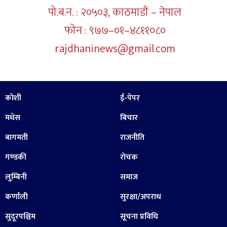
पो.ब.न. : २०५०३, काठमाडौं – नेपाल
फोन : ९७७–०१–४८११०८०
rajdhaninews@gmail.com
कोशी
ई-पेपर
मधेस
बिचार
बागमती
राजनीति
गण्डकी
रोचक
लुम्बिनी
समाज
कर्णाली
सुरक्षा/अपराध
सुदूरपश्चिम
सूचना प्रविधि